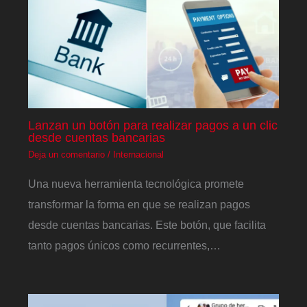
Lanzan un botón para realizar pagos a un clic
desde cuentas bancarias
Deja un comentario
/
Internacional
Una nueva herramienta tecnológica promete
transformar la forma en que se realizan pagos
desde cuentas bancarias. Este botón, que facilita
tanto pagos únicos como recurrentes,…