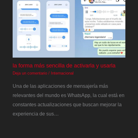
la forma más sencilla de activarla y usarla
Deja un comentario
/
Internacional
Una de las aplicaciones de mensajería más
relevantes del mundo es WhatsApp, la cual está en
constantes actualizaciones que buscan mejorar la
experiencia de sus…