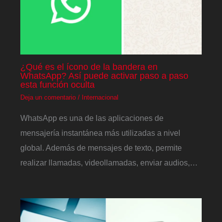
¿Qué es el ícono de la bandera en
WhatsApp? Así puede activar paso a paso
esta función oculta
Deja un comentario
/
Internacional
WhatsApp es una de las aplicaciones de
mensajería instantánea más utilizadas a nivel
global. Además de mensajes de texto, permite
realizar llamadas, videollamadas, enviar audios,…