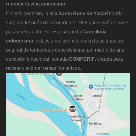
renovar la visa americana
En este contexto, la
isla Santa Rosa de Yavarí
habría
surgido después del acuerdo de 1929 que sirvió de base
para ese tratado. Por eso, según la
Cancillería
colombiana
, esta isla no fue incluida en la asignación
original de territorios y debe definirse por medio de una
comisión binacional llamada
COMPERIF
, creada para
revisar y acordar temas fronterizos.