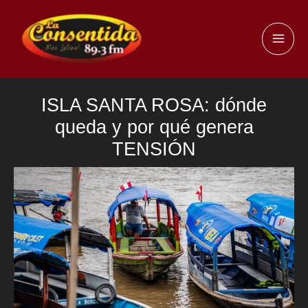
Ir
al
MAI
contenido
ME
ISLA SANTA ROSA: dónde
queda y por qué genera
TENSIÓN