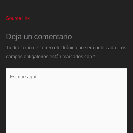
Source link
Deja un comentario
Tu dirección de correo electrónico no será publicada.
Los
campos obligatorios están marcados con
*
Escribe
aquí...