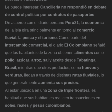
Le puede interesar:
Cancillería no respondió en debate
de control político por contratos de pasaportes
De acuerdo con el diario peruano
Perú21
, la
economía
de la isla gira principalmente en torno al
comercio
fluvial
, la
pesca
y el
turismo
. Como parte del
intercambio comercial
, el diario
El Colombiano
señaló
que los habitantes de la zona obtienen
alimentos
como
pollo
,
azúcar
,
arroz
,
sal
y
aceite
desde
Tabatinga
,
Brasil
, mientras que otros productos, como
huevos
y
verduras
, llegan a través de distintas
rutas fluviales
, lo
que generalmente
aumenta sus precios
.
Al estar ubicada en una
zona de triple frontera
, es
habitual que sus habitantes realicen transacciones en
soles
,
reales
y
pesos colombianos
.