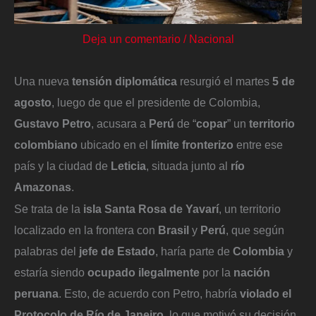
Deja un comentario
/
Nacional
Una nueva
tensión diplomática
resurgió el martes
5 de
agosto
, luego de que el presidente de Colombia,
Gustavo Petro
, acusara a
Perú
de “
copar
” un
territorio
colombiano
ubicado en el
límite fronterizo
entre ese
país y la ciudad de
Leticia
, situada junto al
río
Amazonas
.
Se trata de la
isla Santa Rosa de Yavarí
, un territorio
localizado en la frontera con
Brasil
y
Perú
, que según
palabras del
jefe de Estado
, haría parte de
Colombia
y
estaría siendo
ocupado ilegalmente
por la
nación
peruana
. Esto, de acuerdo con Petro, habría
violado el
Protocolo de Río de Janeiro
, lo que motivó su decisión