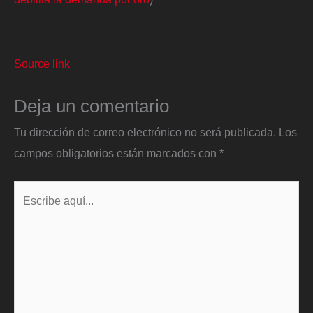
Source link
Deja un comentario
Tu dirección de correo electrónico no será publicada.
Los
campos obligatorios están marcados con
*
Escribe
aquí...