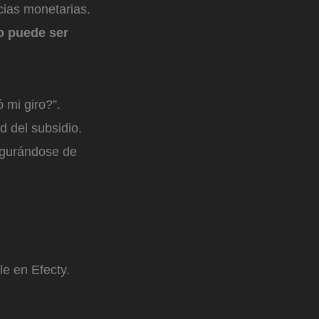
ncias monetarias.
mo puede ser
 mi giro?”.
ad del subsidio.
segurándose de
le en Efecty.