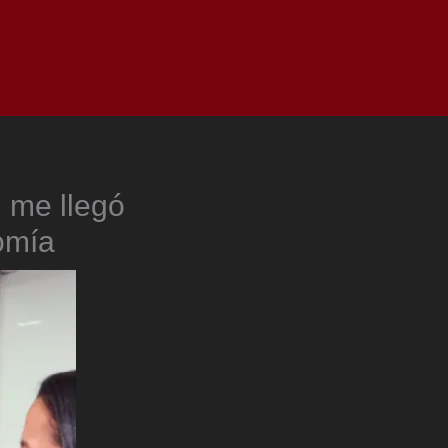
as
Top
Redes
Pauta
Privacy Policy
i me llegó
omía