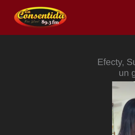
Ir
al
contenido
Efecty, S
un 