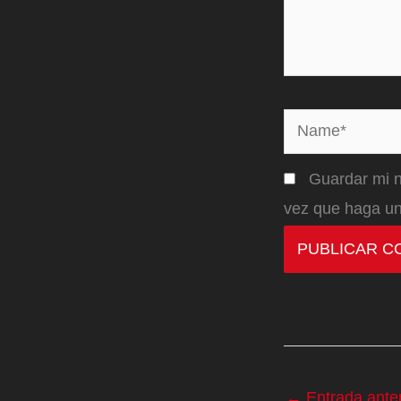
Name*
Guardar mi n
vez que haga un
←
Entrada anter