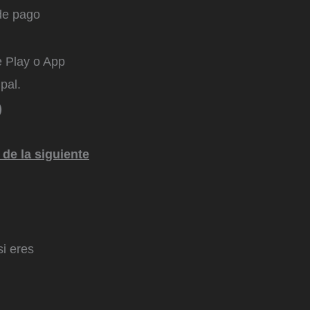
 de pago
e Play o App
pal.
)
 de la siguiente
si eres