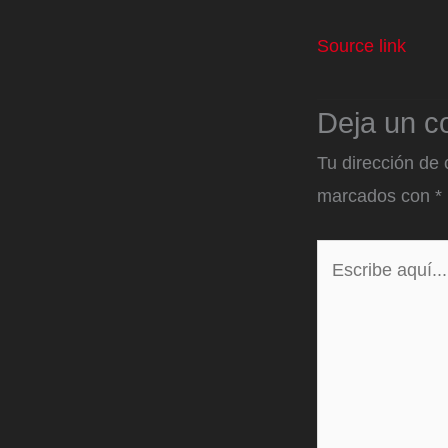
Source link
Deja un c
Tu dirección de 
marcados con
*
Escribe
aquí...