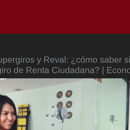
Inicio
Notici
upergiros y Reval: ¿cómo saber s
giro de Renta Ciudadana? | Econ