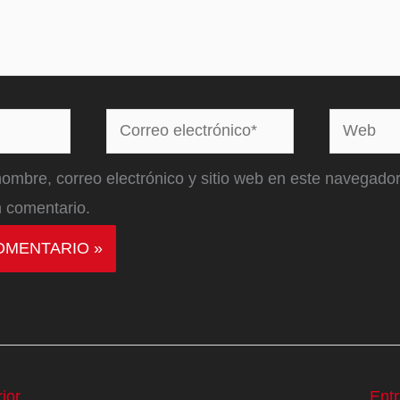
Correo
Web
electrónico*
ombre, correo electrónico y sitio web en este navegador
 comentario.
ior
Ent