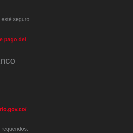
 esté seguro
e pago del
anco
rio.gov.co/
 requeridos.