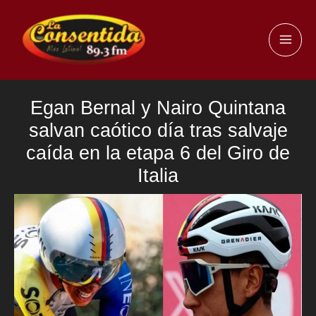
Ir
al
MAI
contenido
ME
Egan Bernal y Nairo Quintana
salvan caótico día tras salvaje
caída en la etapa 6 del Giro de
Italia