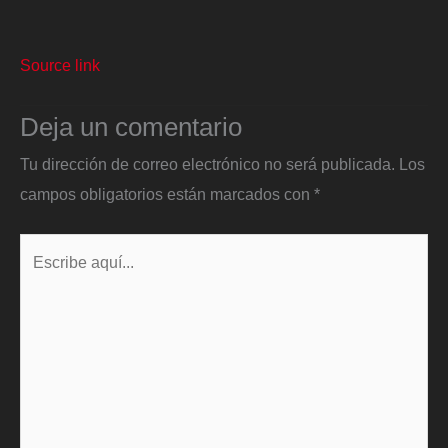
Source link
Deja un comentario
Tu dirección de correo electrónico no será publicada.
Los
campos obligatorios están marcados con
*
Escribe
aquí...