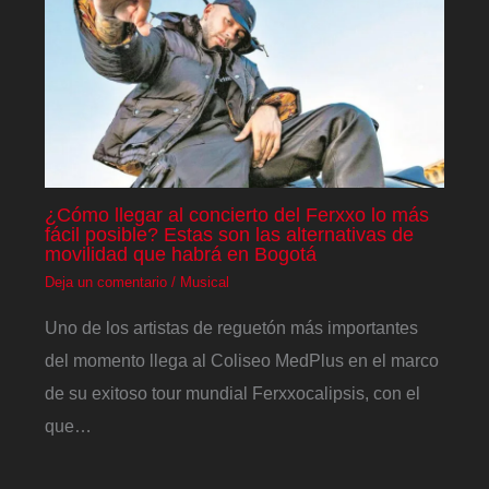
¿Cómo llegar al concierto del Ferxxo lo más
fácil posible? Estas son las alternativas de
movilidad que habrá en Bogotá
Deja un comentario
/
Musical
Uno de los artistas de reguetón más importantes
del momento llega al Coliseo MedPlus en el marco
de su exitoso tour mundial Ferxxocalipsis, con el
que…