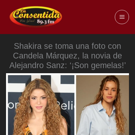
Ir
al
MAI
contenido
ME
Shakira se toma una foto con
Candela Márquez, la novia de
Alejandro Sanz: ‘¡Son gemelas!’