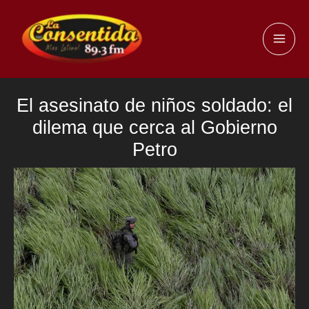
Ir
al
MAI
contenido
ME
El asesinato de niños soldado: el
dilema que cerca al Gobierno
Petro