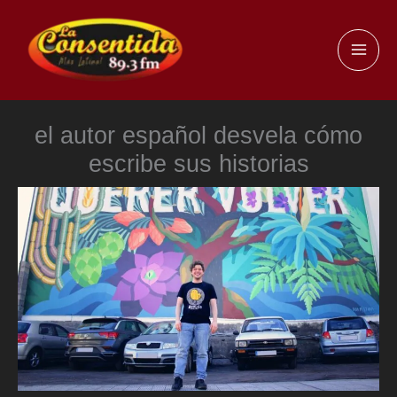
Ir
al
MAI
contenido
ME
el autor español desvela cómo
escribe sus historias