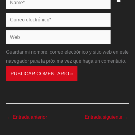
Correo
electrónico*
Web
Guardar mi nombre, correo electrónico y sitio web en este
navegador para la próxima vez que haga un comentario.
←
Entrada anterior
Entrada siguiente
→