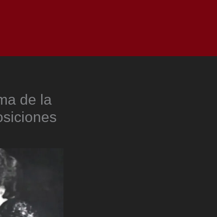
as
Top
Redes
Pauta
Privacy Policy
ma de la
osiciones