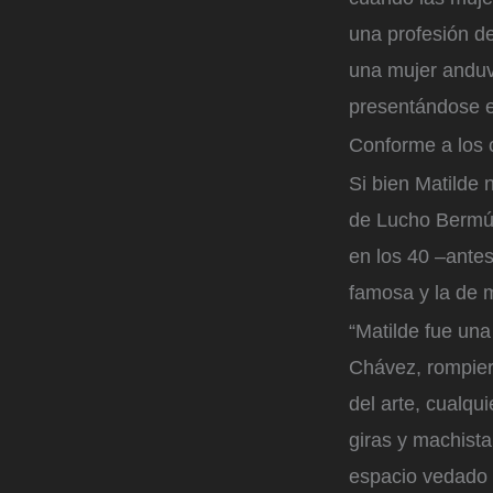
una profesión de
una mujer anduv
presentándose en
Conforme a los c
Si bien Matilde 
de Lucho Bermúd
en los 40 –antes
famosa y la de 
“Matilde fue una
Chávez, rompier
del arte, cualqu
giras y machist
espacio vedado 