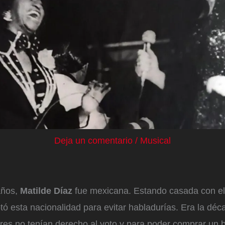
Deja un comentario
/
Musical
años,
Matilde Díaz
fue mexicana. Estando casada con e
ó esta nacionalidad para evitar habladurías. Era la déc
res no tenían derecho al voto y para poder comprar un b