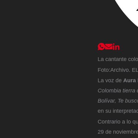
La cantante col
Foto:
Archivo. 
La voz de
Aura 
Colombia tierra
Bolívar, Te busc
en su interpreta
Contrario a lo 
29 de noviembre