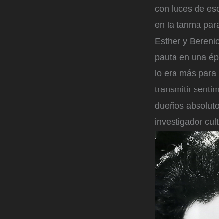
con luces de esc
en la tarima par
Esther y Berenic
pauta en una épo
lo era más para
transmitir sent
dueños absolutos
investigador cul