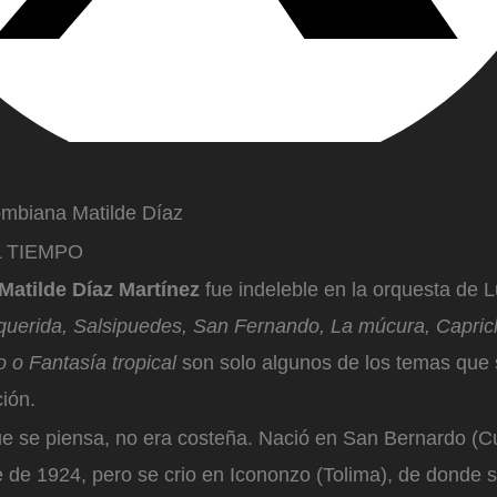
ombiana Matilde Díaz
EL TIEMPO
Matilde Díaz Martínez
fue indeleble en la orquesta de
 querida, Salsipuedes, San Fernando, La múcura, Capric
o o Fantasía tropical
son solo algunos de los temas que 
ción.
que se piensa, no era costeña. Nació en San Bernardo (C
 de 1924, pero se crio en Icononzo (Tolima), de donde s