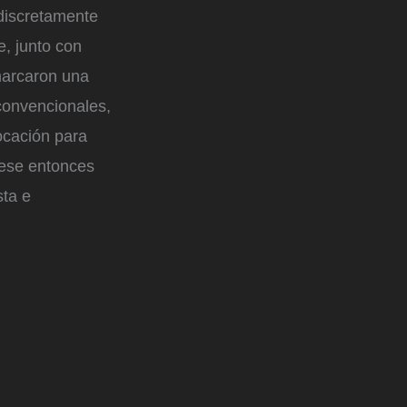
 discretamente
e, junto con
 marcaron una
 convencionales,
ocación para
 ese entonces
sta e