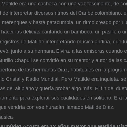
 Matilde era una cachaca con una voz fascinante, de con
 de interpretar diversos ritmos del Caribe colombiano, 
, merengues y hasta patacumbia, un ritmo creado por 
hacer las delicias cantando un bambuco, un pasillo o un
egistros de Matilde interpretando música andina, que fu
 llevó, junto a su hermana Elvira, a las emisoras cuando e
urillo Chapull se convirtió en su mentor y autor de las 
pertorio de las hermanas Díaz, habituales en la progra
dio Cristal y Radio Mundial. Pero Matilde era inquieta, se
ras del altiplano y quería probar algo más. El fin del due
momento para explorar sus cualidades en solitario. Era la
que vendría con ese huracán llamado Matilde Díaz.
música
ermúdez Acosta era 12 años mayor que Matilde Díaz