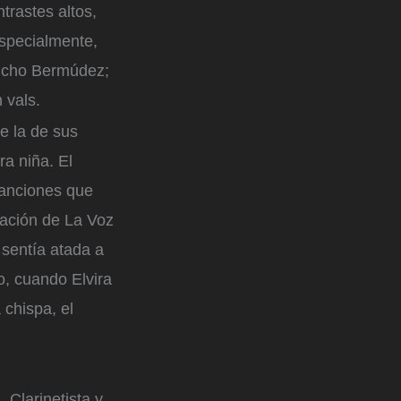
trastes altos,
especialmente,
Lucho Bermúdez;
 vals.
e la de sus
ra niña. El
canciones que
mación de La Voz
 sentía atada a
to, cuando Elvira
 chispa, el
.
Clarinetista y