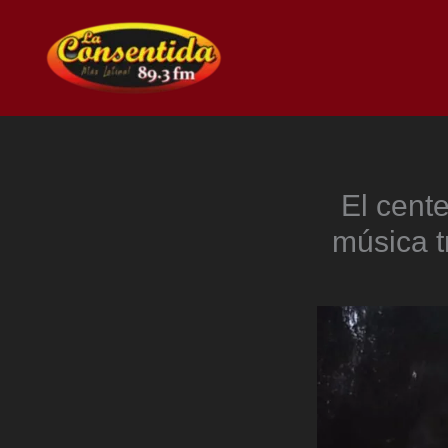
Ir
al
contenido
El cent
música t