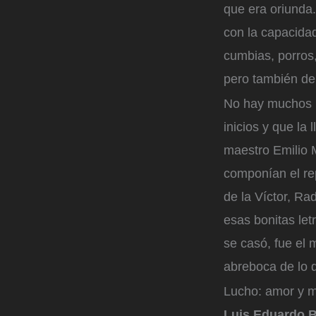
que era oriunda.
con la capacidad
cumbias, porros
pero también de 
No hay muchos r
inicios y que la
maestro Emilio M
componían el re
de la Víctor, Ra
esas bonitas let
se casó, fue el 
abreboca de lo 
Lucho: amor y 
Luis Eduardo B