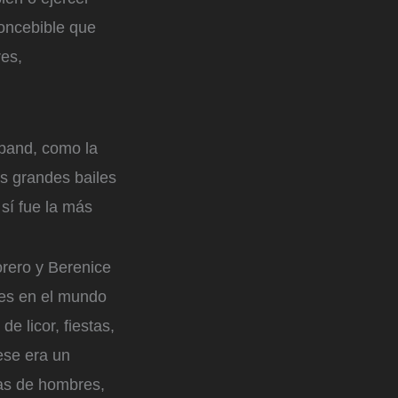
concebible que
res,
g band, como la
s grandes bailes
 sí fue la más
orero y Berenice
res en el mundo
e licor, fiestas,
ese era un
das de hombres,