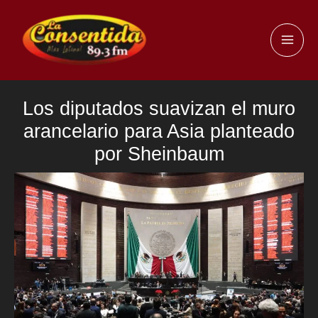
Ir
al
MAI
contenido
ME
Los diputados suavizan el muro
arancelario para Asia planteado
por Sheinbaum