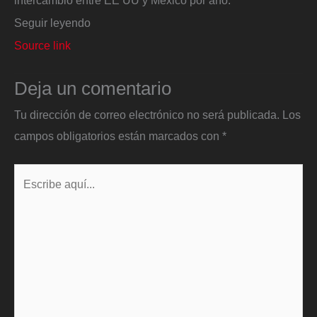
intercambio entre EE UU y México por año.
Seguir leyendo
Source link
Deja un comentario
Tu dirección de correo electrónico no será publicada.
Los
campos obligatorios están marcados con
*
Escribe
aquí...