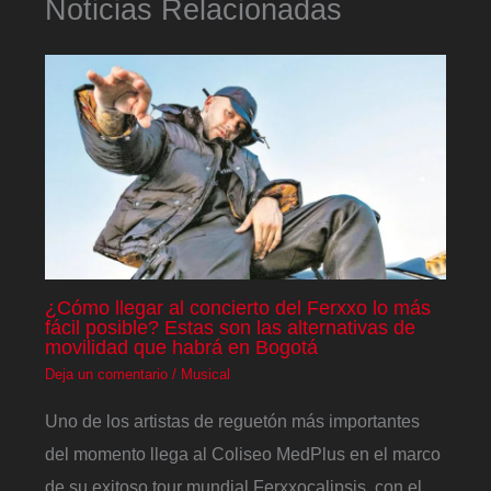
Noticias Relacionadas
¿Cómo llegar al concierto del Ferxxo lo más
fácil posible? Estas son las alternativas de
movilidad que habrá en Bogotá
Deja un comentario
/
Musical
Uno de los artistas de reguetón más importantes
del momento llega al Coliseo MedPlus en el marco
de su exitoso tour mundial Ferxxocalipsis, con el