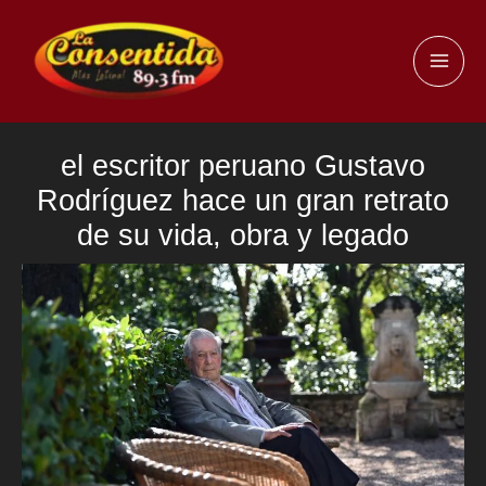
Ir
al
MAI
contenido
ME
el escritor peruano Gustavo
Rodríguez hace un gran retrato
de su vida, obra y legado