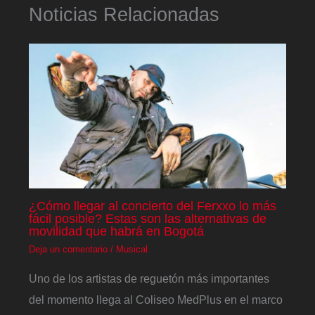
Noticias Relacionadas
¿Cómo llegar al concierto del Ferxxo lo más
fácil posible? Estas son las alternativas de
movilidad que habrá en Bogotá
Deja un comentario
/
Musical
Uno de los artistas de reguetón más importantes
del momento llega al Coliseo MedPlus en el marco