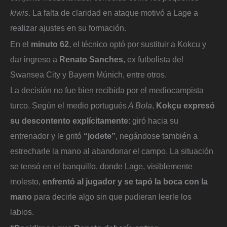
kiwis
. La falta de claridad en ataque motivó a Lage a
realizar ajustes en su formación.
En el
minuto 62
, el técnico optó por sustituir a Kokcu y
dar ingreso a
Renato Sanches
, ex futbolista del
Swansea City y Bayern Múnich, entre otros.
La decisión no fue bien recibida por el mediocampista
turco. Según el medio portugués
A Bola
,
Kokçu expresó
su descontento explícitamente
: giró hacia su
entrenador y le gritó
“jodete”
, negándose también a
estrecharle la mano al abandonar el campo. La situación
se tensó en el banquillo, donde Lage, visiblemente
molesto,
enfrentó al jugador y se tapó la boca con la
mano
para decirle algo sin que pudieran leerle los
labios.