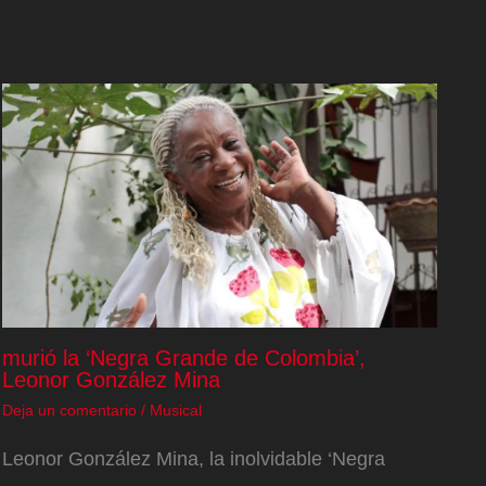
murió la ‘Negra Grande de Colombia’,
Leonor González Mina
Deja un comentario
/
Musical
Leonor González Mina, la inolvidable ‘Negra