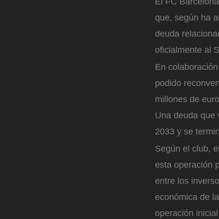
El FC Barcelona
que, según ha an
deuda relaciona
oficialmente al
En colaboración
podido reconvert
millones de eur
Una deuda que v
2033 y se termi
Según el club, e
esta operación 
entre los invers
económica de la 
operación inicia