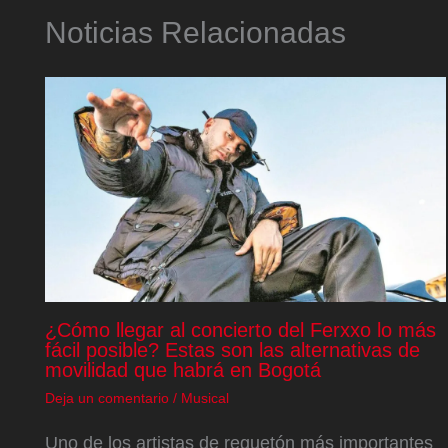
Noticias Relacionadas
¿Cómo llegar al concierto del Ferxxo lo más
fácil posible? Estas son las alternativas de
movilidad que habrá en Bogotá
Deja un comentario
/
Musical
Uno de los artistas de reguetón más importantes