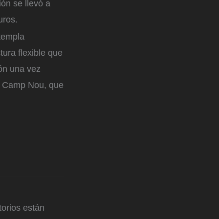
ón se llevó a
uros.
ntempla
tura flexible que
ión una vez
ify Camp Nou, que
orios están