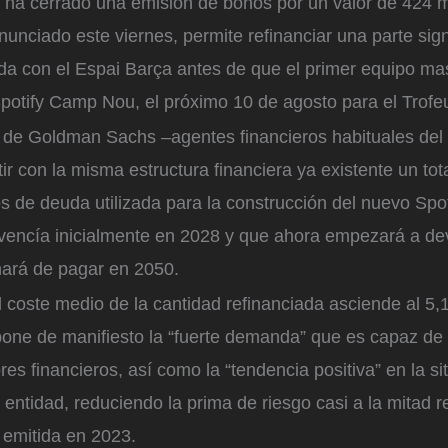
 ha cerrado una emisión de bonos por un valor de 424 m
unciado este viernes, permite refinanciar una parte signi
da con el Espai Barça antes de que el primer equipo ma
 Spotify Camp Nou, el próximo 10 de agosto para el Trof
 de Goldman Sachs –agentes financieros habituales del 
ir con la misma estructura financiera ya existente un tot
os de deuda utilizada para la construcción del nuevo Sp
encía inicialmente en 2028 y que ahora empezará a de
nará de pagar en 2050.
l coste medio de la cantidad refinanciada asciende al 5,1
pone de manifiesto la “fuerte demanda” que es capaz de 
ores financieros, así como la “tendencia positiva” en la si
entidad, reduciendo la prima de riesgo casi a la mitad r
l emitida en 2023.