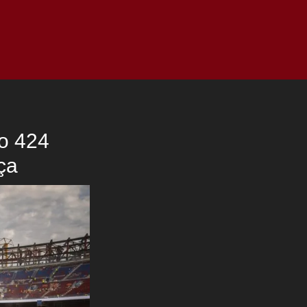
as
Top
Redes
Pauta
Privacy Policy
zo 424
ça