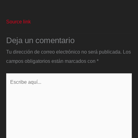
Source link
Deja un comentario
Tu dirección de correo electrónico no será publicada.
Los
campos obligatorios están marcados con
*
Escribe
aquí...