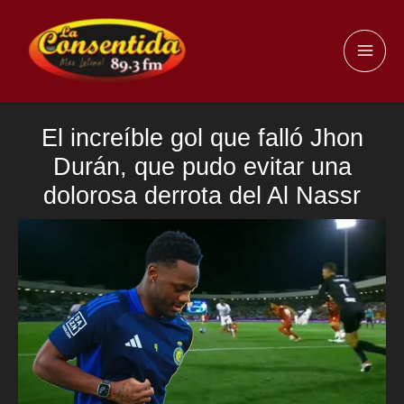
Ir
al
MAI
contenido
ME
El increíble gol que falló Jhon
Durán, que pudo evitar una
dolorosa derrota del Al Nassr