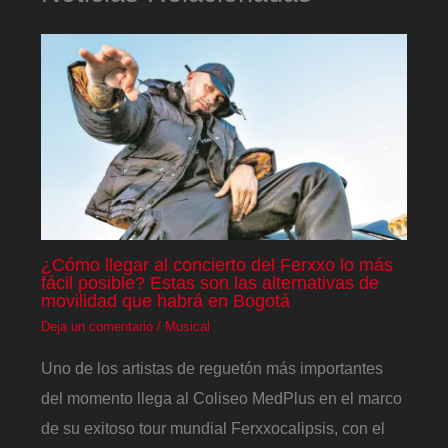
¿Cómo llegar al concierto del Ferxxo lo más
fácil posible? Estas son las alternativas de
movilidad que habrá en Bogotá
Deja un comentario
/
Musical
Uno de los artistas de reguetón más importantes
del momento llega al Coliseo MedPlus en el marco
de su exitoso tour mundial Ferxxocalipsis, con el