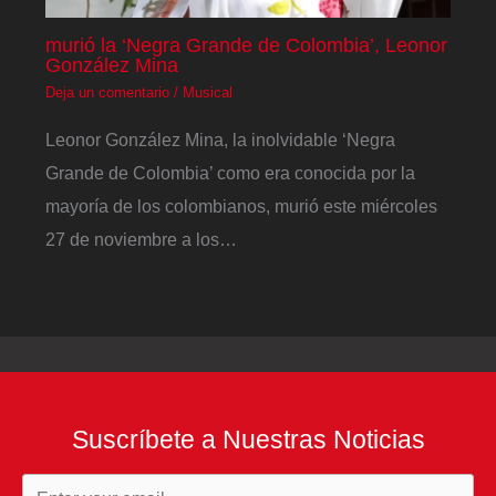
murió la ‘Negra Grande de Colombia’, Leonor
González Mina
Deja un comentario
/
Musical
Leonor González Mina, la inolvidable ‘Negra
Grande de Colombia’ como era conocida por la
mayoría de los colombianos, murió este miércoles
27 de noviembre a los…
Suscríbete a Nuestras Noticias