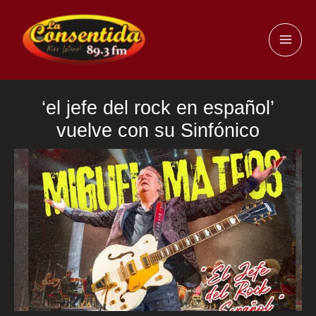
Ir
al
MAI
contenido
ME
‘el jefe del rock en español’
vuelve con su Sinfónico