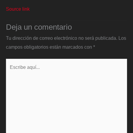
Source link
Deja un comentario
Tu dirección de correo electrónico no será publicada.
Los
campos obligatorios están marcados con
*
Escribe
aquí...