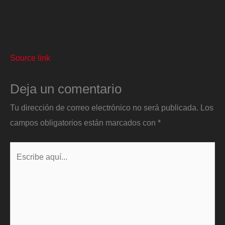
Source link
Deja un comentario
Tu dirección de correo electrónico no será publicada.
Los
campos obligatorios están marcados con
*
Escribe
aquí...