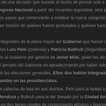
ta de una decisión que excede al hecho de pensar solo a
ngreso Nacional
a partir del recambio legislativo, sino
meros pasos que comenzarán a moldear la nueva composic
 en función de quiénes fueron postulados y quiénes fuer
integrantes de la plana mayor del
Gobierno
que fueron 
tros
Luis Petri
(Defensa) y
Patricia Bullrich
(Seguridad 
n al Gobierno por gestión de
Javier Milei
, quien les dio
el armado del Gabinete en agradecimiento por haber sido
de las elecciones generales.
Ellos dos habían integrad
ambio en las presidenciales.
cabezas de lista en sus distritos. Petri para la boleta a
Mendoza
y Bullrich para la del Senado por la
Ciudad Au
 Los dos tienen niveles de conocimiento altísimo y buen