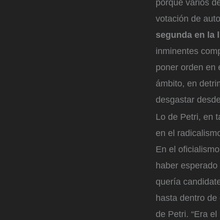
porque varios d
votación de aut
segunda en la 
inminentes comp
poner orden en e
ámbito, en detri
desgastar desde
Lo de Petri, en
en el radicalism
En el oficialism
haber esperado d
quería candidat
hasta dentro de
de Petri. “Era e