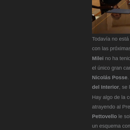
Todavía no está
con las próximas
Milei
no ha tenid
el único gran ca
Nicolás Posse
.
del Interior
, se
Hay algo de la 
atrayendo al Pr
Pettovello
le so
un esquema comp