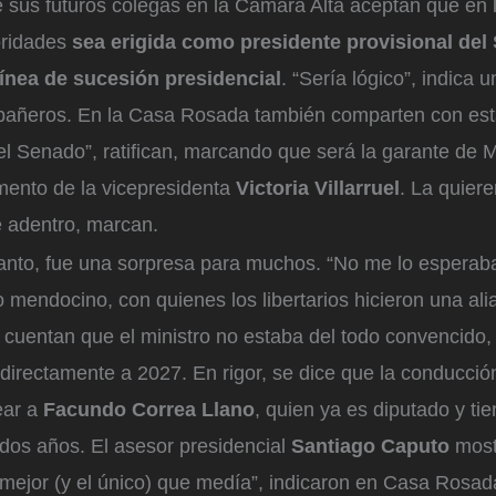
e sus futuros colegas en la Cámara Alta aceptan que en 
oridades
sea erigida como presidente provisional del 
línea de sucesión presidencial
. “Sería lógico”, indica 
añeros. En la Casa Rosada también comparten con esta
l Senado”, ratifican, marcando que será la garante de M
mento de la vicepresidenta
Victoria Villarruel
. La quier
 adentro, marcan.
 tanto, fue una sorpresa para muchos. “No me lo esperab
o mendocino, con quienes los libertarios hicieron una ali
o cuentan que el ministro no estaba del todo convencido,
irectamente a 2027. En rigor, se dice que la conducción
ear a
Facundo Correa Llano
, quien ya es diputado y t
 dos años. El asesor presidencial
Santiago Caputo
most
l mejor (y el único) que medía”, indicaron en Casa Rosada