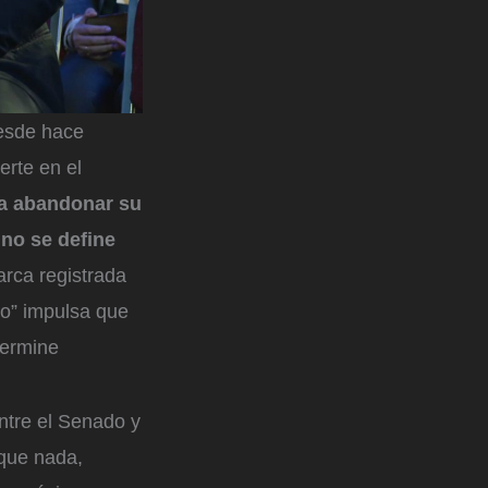
desde hace
erte en el
ra abandonar su
 no se define
arca registrada
to” impulsa que
termine
ntre el Senado y
 que nada,