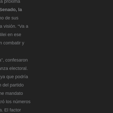
la próxima
Senado, la
uno de sus
 visión. “Va a
ilei en ese
en combatir y
a”, confesaron
anza electoral.
 ya que podría
 del partido
iene mandato
ró los números
. El factor