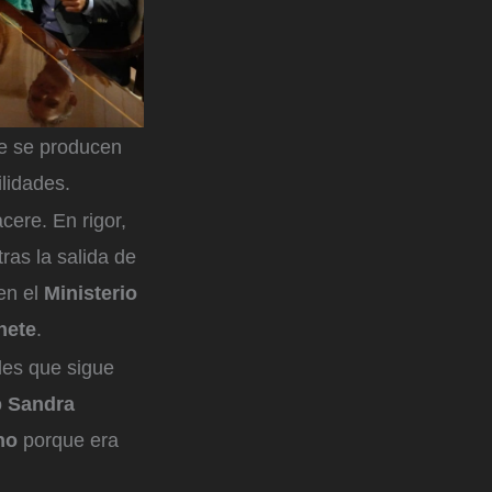
ue se producen
lidades.
cere. En rigor,
ras la salida de
en el
Ministerio
nete
.
les que sigue
o
Sandra
no
porque era