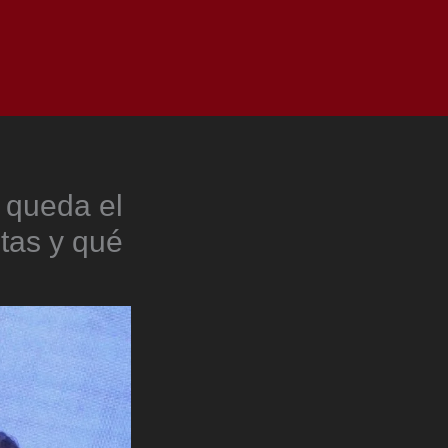
as
Top
Redes
Pauta
Privacy Policy
o queda el
stas y qué