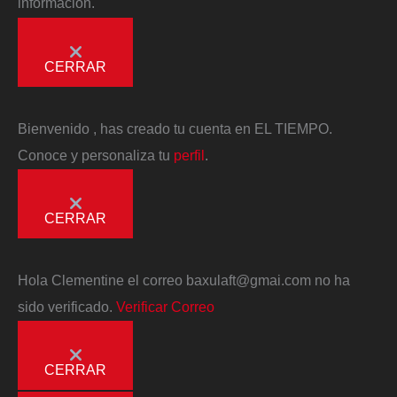
información.
CERRAR
Bienvenido
, has creado tu cuenta en EL TIEMPO.
Conoce y personaliza tu
perfil
.
CERRAR
Hola
Clementine
el correo
baxulaft@gmai.com
no ha
sido verificado.
Verificar Correo
CERRAR