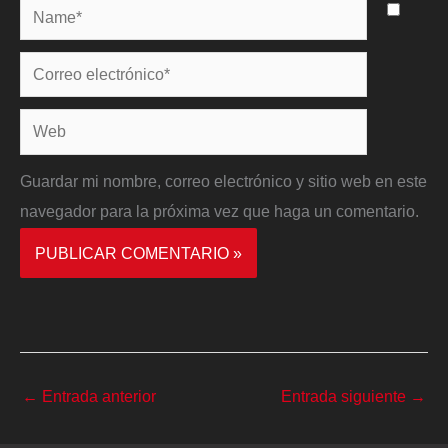
Name*
Correo
electrónico*
Web
Guardar mi nombre, correo electrónico y sitio web en este
navegador para la próxima vez que haga un comentario.
←
Entrada anterior
Entrada siguiente
→