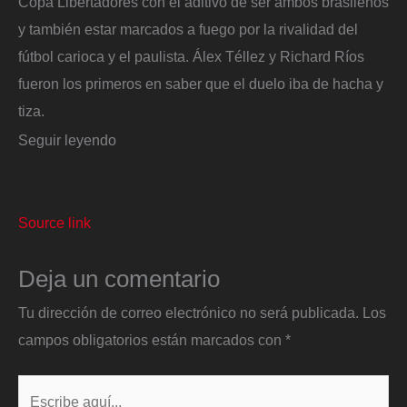
Copa Libertadores con el aditivo de ser ambos brasileños
y también estar marcados a fuego por la rivalidad del
fútbol carioca y el paulista. Álex Téllez y Richard Ríos
fueron los primeros en saber que el duelo iba de hacha y
tiza.
Seguir leyendo
Source link
Deja un comentario
Tu dirección de correo electrónico no será publicada.
Los
campos obligatorios están marcados con
*
Escribe