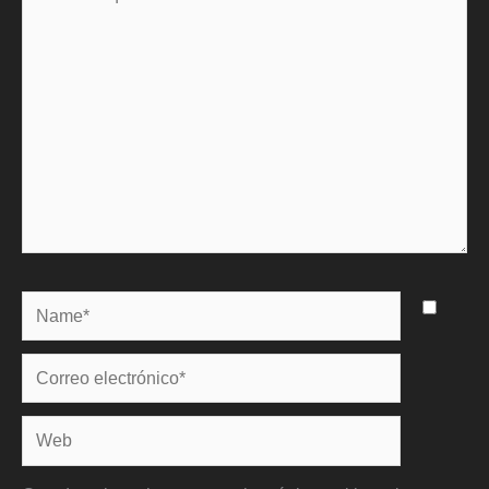
aquí...
Name*
Correo
electrónico*
Web