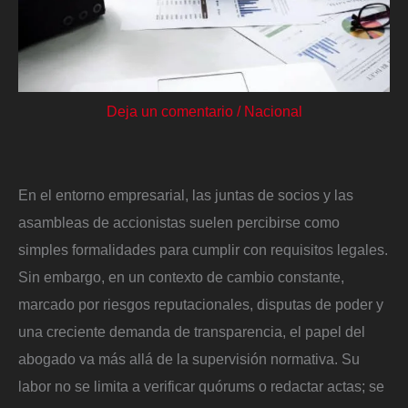
Deja un comentario
/
Nacional
En el entorno empresarial, las juntas de socios y las
asambleas de accionistas suelen percibirse como
simples formalidades para cumplir con requisitos legales.
Sin embargo, en un contexto de cambio constante,
marcado por riesgos reputacionales, disputas de poder y
una creciente demanda de transparencia, el papel del
abogado va más allá de la supervisión normativa. Su
labor no se limita a verificar quórums o redactar actas; se