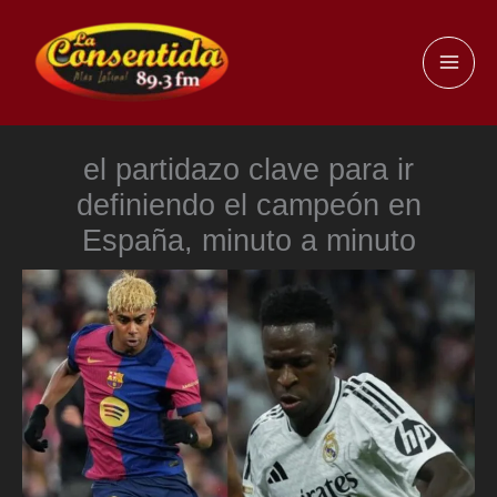
Ir
al
MAI
contenido
ME
el partidazo clave para ir
definiendo el campeón en
España, minuto a minuto