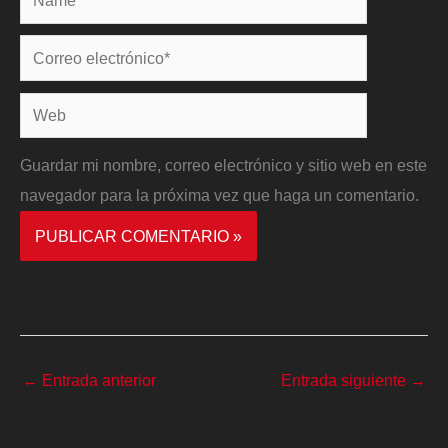
Correo
electrónico*
Web
Guardar mi nombre, correo electrónico y sitio web en este
navegador para la próxima vez que haga un comentario.
←
Entrada anterior
Entrada siguiente
→