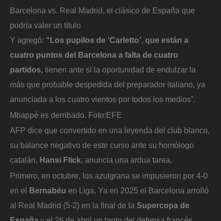
Barcelona vs. Real Madrid, el clásico de España que
podría valer un título
Y agregó:
“Los pupilos de ‘Carletto’, que están a
cuatro puntos del Barcelona a falta de cuatro
partidos,
tienen ante sí la oportunidad de endulzar la
más que probable despedida del preparador italiano, ya
anunciada a los cuatro vientos por todos los medios”.
Mbappé es derribado.
Foto:
EFE
AFP dice que convertido en una leyenda del club blanco,
su balance negativo de este curso ante su homólogo
catalán,
Hansi Flick
, anuncia una ardua tarea.
Primero, en octubre, los azulgrana se impusieron por 4-0
en el
Bernabéu
en Liga. Ya en 2025 el Barcelona arrolló
al Real Madrid (5-2) en la final de la
Supercopa de
España
y el 26 de abril un tanto del defensa francés