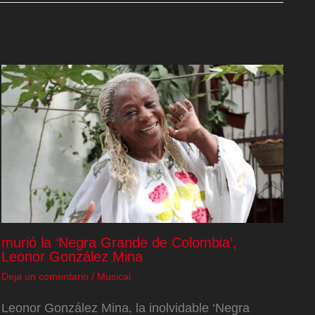
murió la ‘Negra Grande de Colombia’,
Leonor González Mina
Deja un comentario
/
Musical
Leonor González Mina, la inolvidable ‘Negra