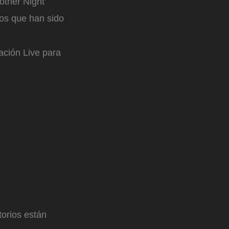
ther Night’
tos que han sido
ación Live para
orios están