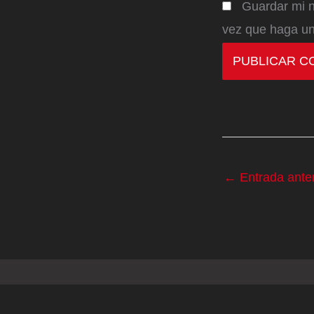
Guardar mi n
vez que haga un
←
Entrada anter