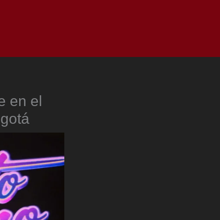
as
Top
Redes
Pauta
Privacy Policy
e en el
ogotá