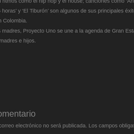
 ritmos como el hip hop y el house; canciones como ‘Ano
5 horas’ y ‘El Tiburón’ son algunos de sus principales éxi
en Colombia.
s madres, Proyecto Uno se une a la agenda de Gran Est
 madres e hijos.
omentario
correo electrónico no será publicada.
Los campos obligat