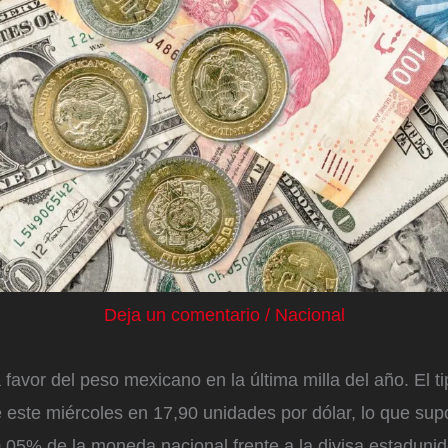
Deja un comentario
/
Nacional
a favor del peso mexicano en la última milla del año. El 
de este miércoles en 17,90 unidades por dólar, lo que su
0,05% de la moneda nacional frente a la divisa estaduni