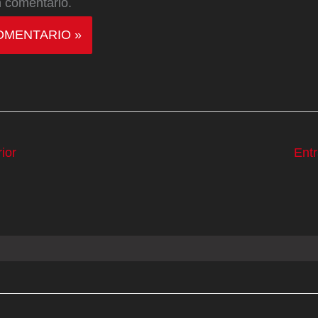
 comentario.
ior
Ent