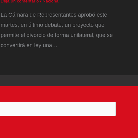
Deja un comentario
/
Nacional
La Cámara de Representantes aprobó este
martes, en último debate, un proyecto que
permite el divorcio de forma unilateral, que se
convertirá en ley una…