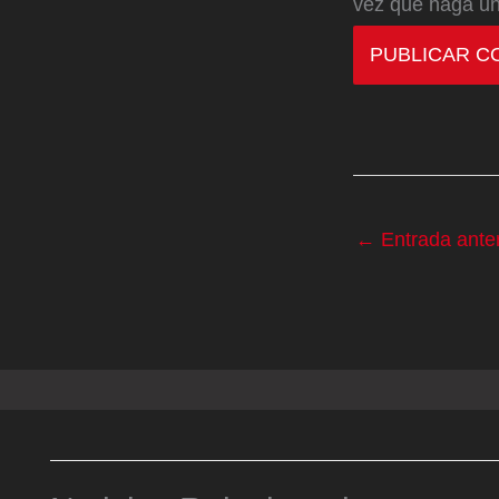
vez que haga un
←
Entrada anter