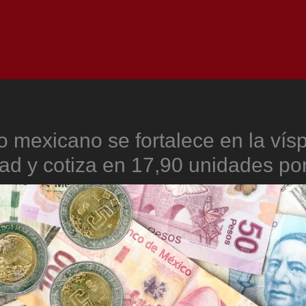
Inicio
Notici
o mexicano se fortalece en la vís
ad y cotiza en 17,90 unidades por