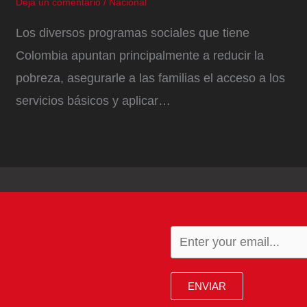
Deja un comentario
/
Nacional
Los diversos programas sociales que tiene
Colombia apuntan principalmente a reducir la
pobreza, asegurarle a las familias el acceso a los
servicios básicos y aplicar…
ENVIAR