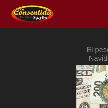
Ir
al
contenido
El pes
Navid