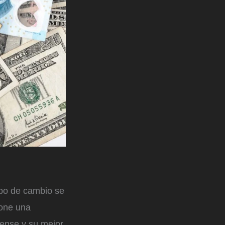
tipo de cambio se
pone una
dense y su mejor