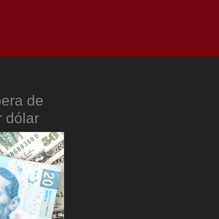
as
Top
Redes
Pauta
Privacy Policy
pera de
 dólar