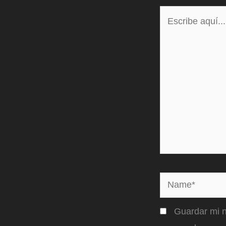
Escribe
aquí...
Name*
Guardar mi n