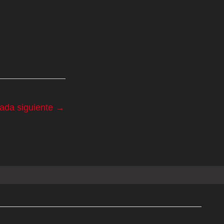
rada siguiente
→