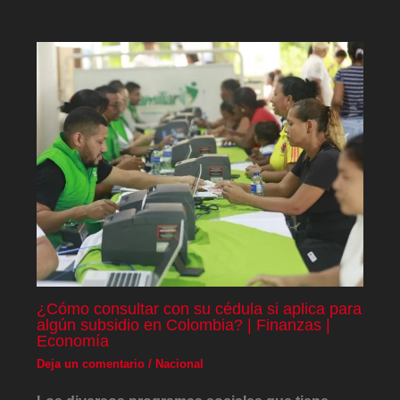
¿Cómo consultar con su cédula si aplica para
algún subsidio en Colombia? | Finanzas |
Economía
Deja un comentario
/
Nacional