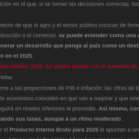
ición en el que, si se toman las decisiones correctas, to
hecho de que el agro y el sector público crezcan de form
nstrucción o el comercio,
se puede entender como una 
enerar un desarrollo que ponga al país como un desti
ón en el 2025
.
ario mínimo 2025: así podría quedar con el aumento de 
midas
rne a las proyecciones de PIB e inflación; las cifras de l
io económico coinciden en que van a mejorar y que este 
eguirá en niveles inferiores al promedio.
Así mismo, con
jando sus tasas, aunque a un ritmo moderado
.
r el
Producto Interno Bruto para 2025
le apuntan a un