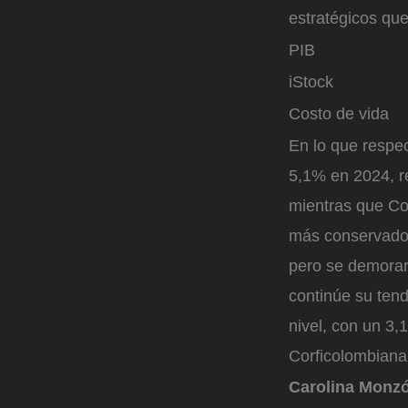
estratégicos qu
PIB
iStock
Costo de vida
En lo que respe
5,1% en 2024, r
mientras que Co
más conservador
pero se demorará
continúe su tend
nivel, con un 3
Corficolombiana
Carolina Monzó