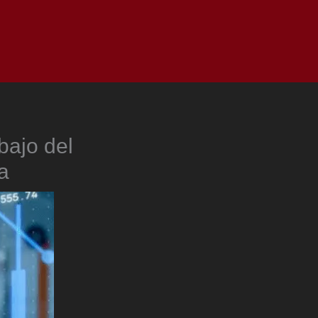
as
Top
Redes
Pauta
Privacy Policy
bajo del
a