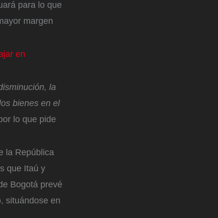
uará para lo que
y mayor margen
ajar en
disminución, la
los bienes en el
 por lo que pide
e la República
s que Itaú y
 de Bogotá prevé
, situándose en