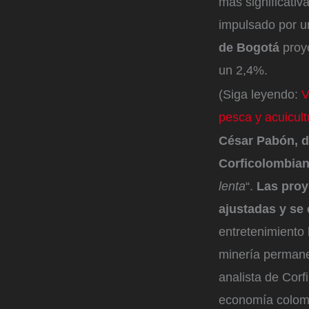
más significativ
impulsado por u
de Bogotá
proy
un 2,4%.
(Siga leyendo:
V
pesca y acuicult
César Pabón, d
Corficolombia
lenta
“.
Las proy
ajustadas y se
entretenimiento 
minería permane
analista de Corfi
economía colomb