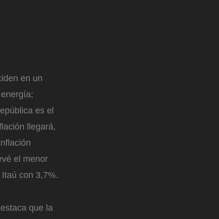
ciden en un
 energía;
epública es el
ación llegará,
nflación
revé el menor
 Itaú con 3,7%.
destaca que la