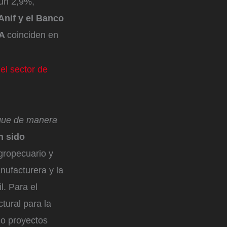
 un 2,9%,
Anif y el Banco
VA
coinciden en
el sector de
nque de manera
n sido
gropecuario y
nufacturera y la
. Para el
ctural para la
do proyectos