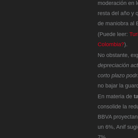
moderación en lo
resta del año y 
de maniobra al 
(Puede leer:
Tur
Colombia?
).
No obstante, exp
depreciación act
corto plazo podr
no bajar la guard
En materia de
t
consolide la red
BBVA proyectan 
un 6%, Anif sug
7%.