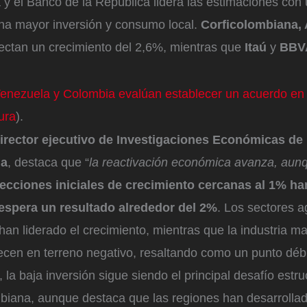
a y el Banco de la República lidera las estimaciones con
na mayor inversión y consumo local.
Corficolombiana, 
ectan un crecimiento del 2,6%, mientras que
Itaú
y
BB
enezuela y Colombia evalúan establecer un acuerdo en 
ura
).
irector ejecutivo de Investigaciones Económicas de
na
, destaca que “
la reactivación económica avanza, au
ecciones iniciales de crecimiento cercanas al 1% ha
 espera un resultado alrededor del 2%
. Los sectores a
han liderado el crecimiento, mientras que la industria ma
cen en terreno negativo, resaltando como un punto débil
, la baja inversión sigue siendo el principal desafío estru
iana, aunque destaca que las regiones han desarrolla