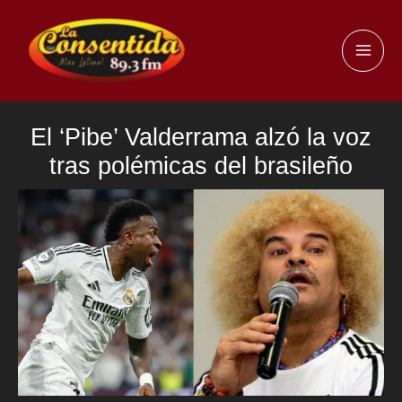
Ir
al
MAI
contenido
ME
El ‘Pibe’ Valderrama alzó la voz
tras polémicas del brasileño