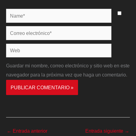
Name*
Correo
electrónico*
Web
Guardar mi nombre, correo electrónico y sitio web en este
navegador para la próxima vez que haga un comentario.
←
Entrada anterior
Entrada siguiente
→