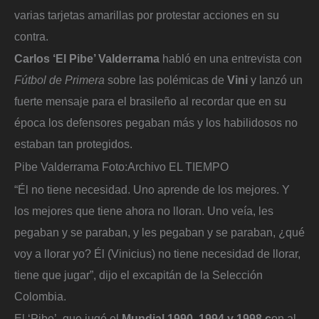
varias tarjetas amarillas por protestar acciones en su
contra.
Carlos ‘El Pibe’ Valderrama
habló en una entrevista con
Fútbol de Primera
sobre las polémicas de
Vini
y lanzó un
fuerte mensaje para el brasileño al recordar que en su
época los defensores pegaban más y los habilidosos no
estaban tan protegidos.
Pibe Valderrama
Foto:
Archivo EL TIEMPO
“Él no tiene necesidad. Uno aprende de los mejores. Y
los mejores que tiene ahora no lloran. Uno veía, les
pegaban y se paraban, y les pegaban y se paraban, ¿qué
voy a llorar yo? Él (Vinicius) no tiene necesidad de llorar,
tiene que jugar”, dijo el excapitán de la Selección
Colombia.
El ‘Pibe’, que jugó el
Mundial 1990, 1994 y 1998 c
on al