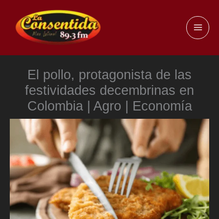
Ir
al
MAI
contenido
ME
El pollo, protagonista de las
festividades decembrinas en
Colombia | Agro | Economía