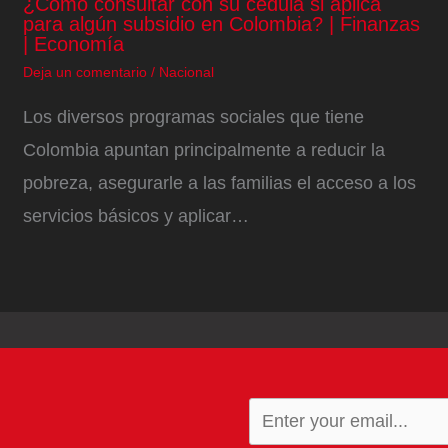
¿Cómo consultar con su cédula si aplica
para algún subsidio en Colombia? | Finanzas
| Economía
Deja un comentario
/
Nacional
Los diversos programas sociales que tiene
Colombia apuntan principalmente a reducir la
pobreza, asegurarle a las familias el acceso a los
servicios básicos y aplicar…