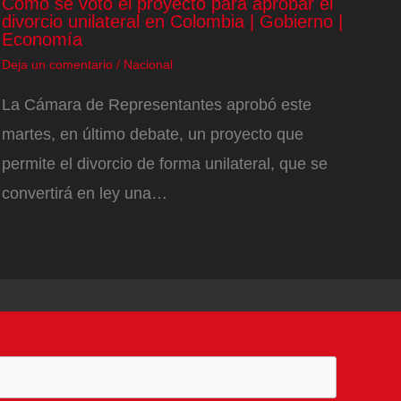
Cómo se votó el proyecto para aprobar el
divorcio unilateral en Colombia | Gobierno |
Economía
Deja un comentario
/
Nacional
La Cámara de Representantes aprobó este
martes, en último debate, un proyecto que
permite el divorcio de forma unilateral, que se
convertirá en ley una…