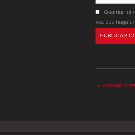
Guardar mi n
vez que haga un
←
Entrada anter