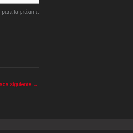
 para la próxima
rada siguiente
→