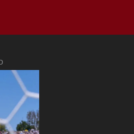
as
Top
Redes
Pauta
Privacy Policy
o