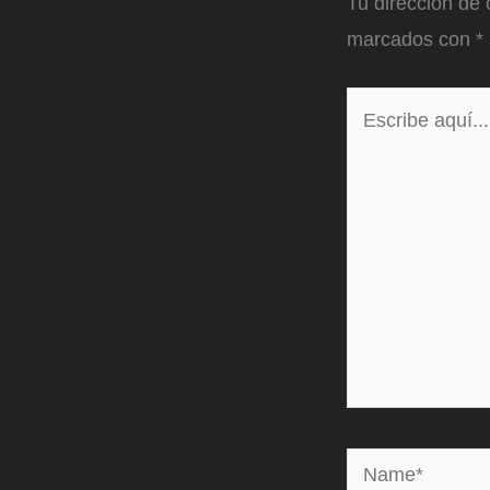
Tu dirección de 
marcados con
*
Escribe
aquí...
Name*