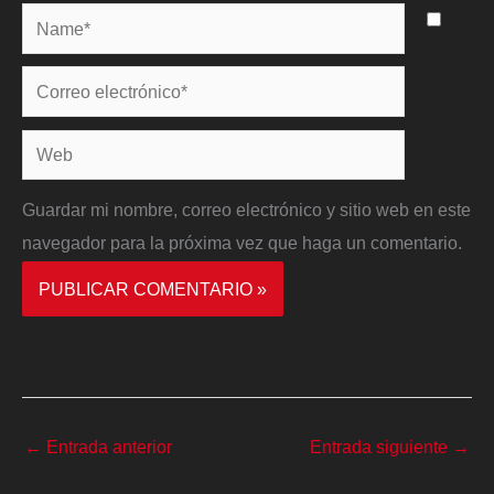
Name*
Correo
electrónico*
Web
Guardar mi nombre, correo electrónico y sitio web en este
navegador para la próxima vez que haga un comentario.
←
Entrada anterior
Entrada siguiente
→