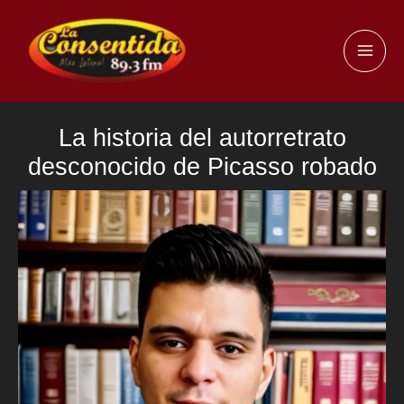
Ir
al
MAI
contenido
ME
La historia del autorretrato
desconocido de Picasso robado