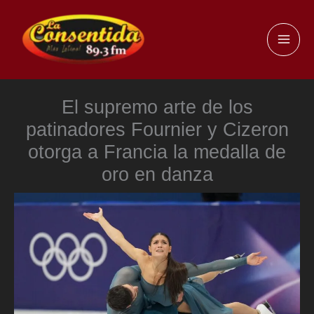
Ir
al
MAI
contenido
ME
El supremo arte de los
patinadores Fournier y Cizeron
otorga a Francia la medalla de
oro en danza