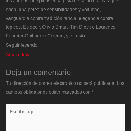
los Juegos Olímpicos en la pista de Milán es, más que
nada, una pelea de sensibilidades y voluntad,
vanguardia contra tradición rancia, elegancia contra
tópicos. Es decir, Olivia Smart -Tim Dieck o Laurence
Fournier-Guillaume Cizeron, y el resto.
Seguir leyendo
Source link
Deja un comentario
Tu dirección de correo electrónico no será publicada.
Los
campos obligatorios están marcados con
*
Escribe
aquí...