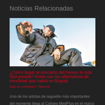
Noticias Relacionadas
¿Cómo llegar al concierto del Ferxxo lo más
fácil posible? Estas son las alternativas de
movilidad que habrá en Bogotá
Deja un comentario
/
Musical
Uno de los artistas de reguetón más importantes
del momento llega al Coliseo MedPlus en el marco