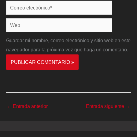
Correo
electrónico*
Web
Guardar mi nombre, correo electrónico y sitio web en este
navegador para la próxima vez que haga un comentario.
←
Entrada anterior
Entrada siguiente
→