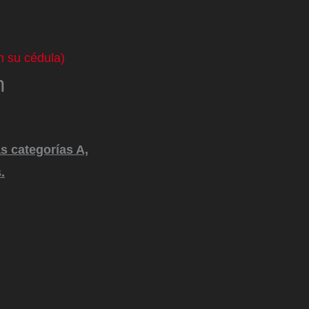
n su cédula)
n
as categorías A,
.