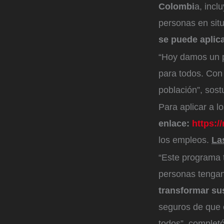
Colombi
a, incl
personas en sit
se puede aplic
“Hoy damos un p
para todos. Con
población”, sost
Para aplicar a l
enlace:
https:/
los empleos.
La
“Este programa 
personas tenga
transformar sus
seguros de que 
todos”, completó