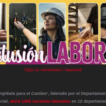
Deja un comentario
/
Nacional
mpléate para el Cambio’, liderado por el Departamen
cial,
abrió 1400 vacantes laborales
en 12 departame