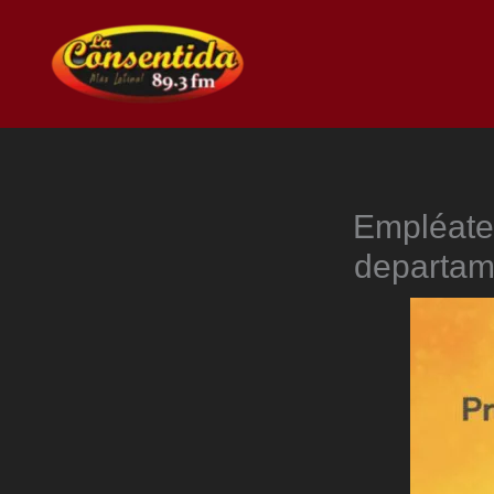
Ir
al
contenido
Empléate
departam