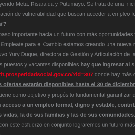
uyendo Meta, Risaralda y Putumayo. Se trata de una inicia
uación de vulnerabilidad que buscan acceder a empleo f
ar?
aso importante hacia un futuro con más oportunidades y
 Empleate para el Cambio estamos creando una nueva re
uvo Yury Duque, directora de Gestión y Articulación de la
os puestos y vacantes disponibles
hay que ingresar al s
/rit.prosperidadsocial.gov.co/?id=307
donde hay más d
s ofertas estarán disponibles hasta el 30 de diciemb
tiene como objetivo y propósito fundamental garantizar
n
acceso a un empleo formal, digno y estable, contr
 vidas, la de sus familias y las de sus comunidades
con este esfuerzo en conjunto lograremos un futuro más
.