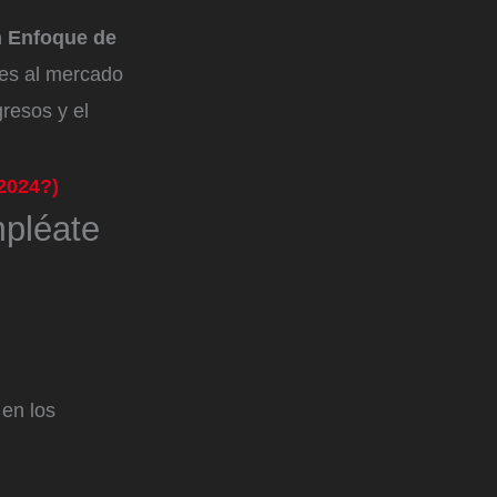
n Enfoque de
nes al mercado
gresos y el
2024?)
mpléate
 en los