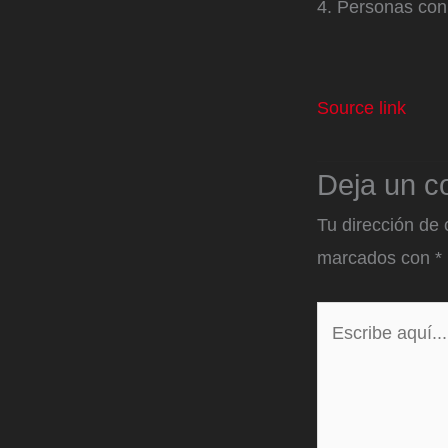
4. Personas con
Source link
Deja un c
Tu dirección de 
marcados con
*
Escribe
aquí...