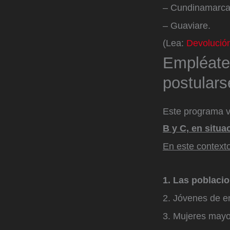
– Cundinamarca
– Guaviare.
(Lea:
Devolución
Empléate
postulars
Este programa va
B y C, en situ
En este contexto
1. Las poblacio
2. Jóvenes de e
3. Mujeres mayo