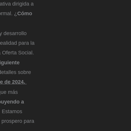
tiva dirigida a
ormal. ¿
Cómo
 desarrollo
alidad para la
 Oferta Social.
iguiente
etalles sobre
re de 2024.
 que más
ibuyendo a
.
Estamos
 prospero para