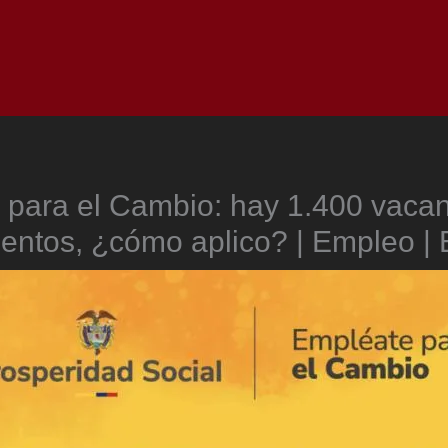
Inicio
Notici
 para el Cambio: hay 1.400 vacan
entos, ¿cómo aplico? | Empleo |