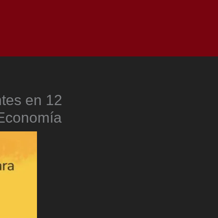
as
Top
Redes
Pauta
Privacy Policy
tes en 12
 Economía