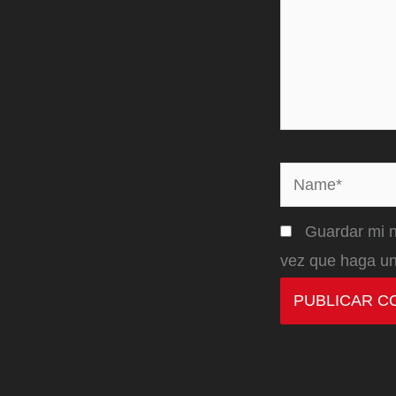
Name*
Guardar mi n
vez que haga un