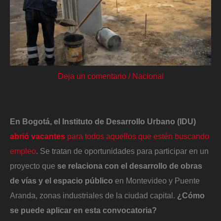
Deja un comentario
/
Nacional
En Bogotá, el Instituto de Desarrollo Urbano (IDU)
abrió vacantes
para todos aquellos que estén buscando
empleo
. Se tratan de oportunidades para participar en un
proyecto que
se relaciona con el desarrollo de obras
de vías y el espacio público
en Montevideo y Puente
Aranda, zonas industriales de la ciudad capital.
¿Cómo
se puede aplicar en esta convocatoria?