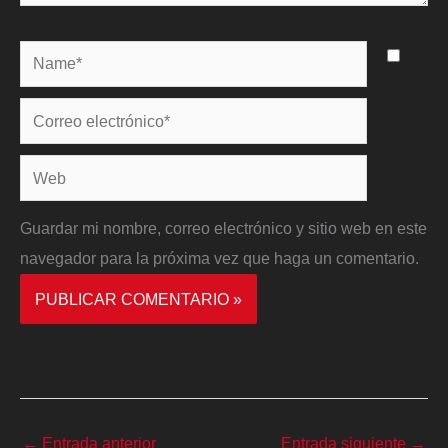
Name*
Correo
electrónico*
Web
Guardar mi nombre, correo electrónico y sitio web en este
navegador para la próxima vez que haga un comentario.
←
Entrada anterior
Entrada siguiente
→