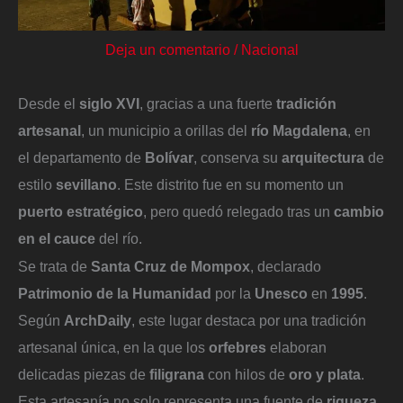
Deja un comentario
/
Nacional
Desde el
siglo XVI
, gracias a una fuerte
tradición
artesanal
, un municipio a orillas del
río Magdalena
, en
el departamento de
Bolívar
, conserva su
arquitectura
de
estilo
sevillano
. Este distrito fue en su momento un
puerto estratégico
, pero quedó relegado tras un
cambio
en el cauce
del río.
Se trata de
Santa Cruz de Mompox
, declarado
Patrimonio de la Humanidad
por la
Unesco
en
1995
.
Según
ArchDaily
, este lugar destaca por una tradición
artesanal única, en la que los
orfebres
elaboran
delicadas piezas de
filigrana
con hilos de
oro y plata
.
Esta artesanía no solo representa una fuente de
riqueza
,