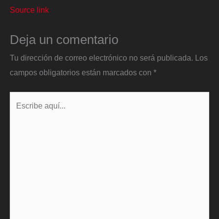
Source link
Deja un comentario
Tu dirección de correo electrónico no será publicada.
Los
campos obligatorios están marcados con
*
Escribe
aquí...