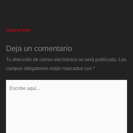
Source link
Deja un comentario
Tu dirección de correo electrónico no será publicada.
Los
campos obligatorios están marcados con
*
Escribe
aquí...