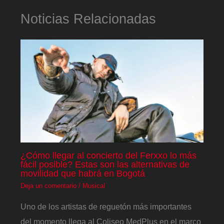
Noticias Relacionadas
¿Cómo llegar al concierto del Ferxxo lo más
fácil posible? Estas son las alternativas de
movilidad que habrá en Bogotá
Deja un comentario
/
Musical
Uno de los artistas de reguetón más importantes
del momento llega al Coliseo MedPlus en el marco