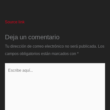
Source link
Deja un comentario
Tu dirección de correo electrónico no será publicada.
Los
campos obligatorios están marcados con
*
Escribe
aquí...