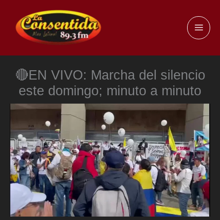
Ir
al
MAI
contenido
ME
🔴EN VIVO: Marcha del silencio
este domingo; minuto a minuto