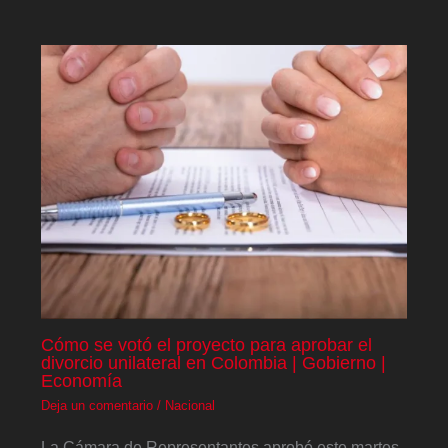
Cómo se votó el proyecto para aprobar el
divorcio unilateral en Colombia | Gobierno |
Economía
Deja un comentario
/
Nacional
La Cámara de Representantes aprobó este martes,