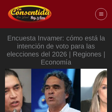
Ir
al
MAI
contenido
ME
Encuesta Invamer: cómo está la
intención de voto para las
elecciones del 2026 | Regiones |
Economía