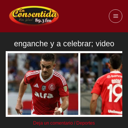
Ir
al
MAI
contenido
ME
enganche y a celebrar; video
Deja un comentario
/
Deportes