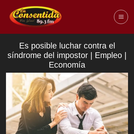
Ir
al
MAI
contenido
ME
Es posible luchar contra el
síndrome del impostor | Empleo |
Economía