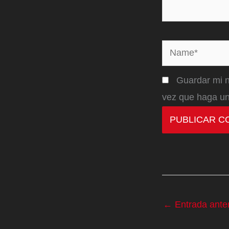
Name*
Guardar mi n
vez que haga un
←
Entrada anter