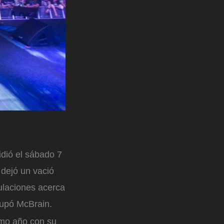
idió el sábado 7
 dejó un vació
ulaciones acerca
cupó McBrain.
imo año con su