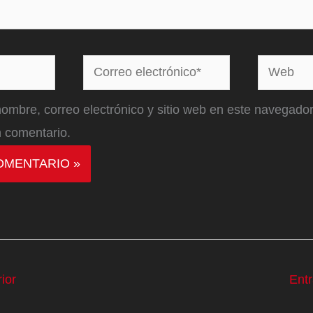
Correo
Web
electrónico*
ombre, correo electrónico y sitio web en este navegador
 comentario.
ior
Ent