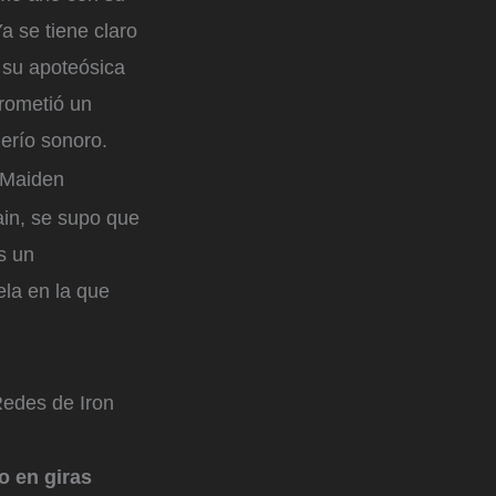
a se tiene claro
 su apoteósica
prometió un
erío sonoro.
 Maiden
ain, se supo que
s un
la en la que
edes de Iron
o en giras