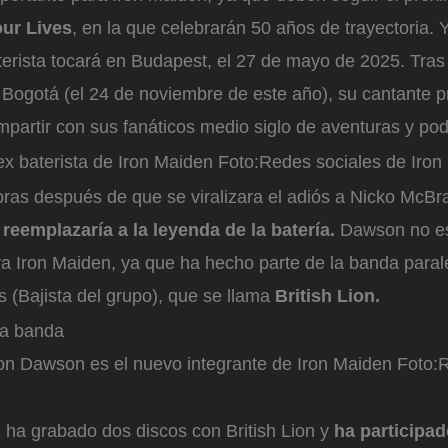
our Lives
, en la que celebrarán 50 años de trayectoria. Y
terista tocará en Budapest, el 27 de mayo de 2025. Tras
 Bogotá (el 24 de noviembre de este año), su cantante 
partir con sus fanáticos medio siglo de aventuras y pod
ex baterista de Iron Maiden
Foto:
Redes sociales de Iron
ras después de que se viralizara el adiós a Nicko McBr
eemplazaría a la leyenda de la batería.
Dawson no e
a Iron Maiden, ya que ha hecho parte de la banda parale
s (Bajista del grupo), que se llama
British Lion.
la banda
mon Dawson es el nuevo integrante de Iron Maiden
Foto:
R
 ha grabado dos discos con British Lion y
ha participad