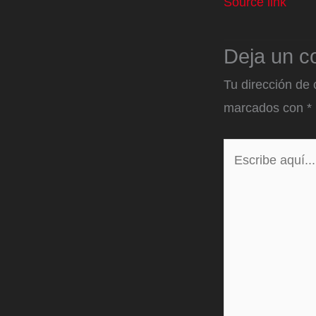
Source link
Deja un c
Tu dirección de 
marcados con
*
Escribe
aquí...