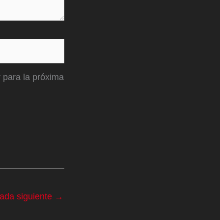
 para la próxima
rada siguiente
→