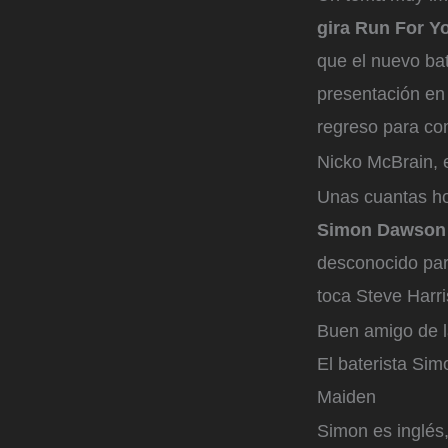
gira Run For Y
que el nuevo ba
presentación en
regreso para com
Nicko McBrain, 
Unas cuantas ho
Simon Dawson r
desconocido par
toca Steve Harri
Buen amigo de 
El baterista Si
Maiden
Simon es inglés,