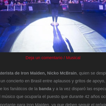
Deja un comentario
/
Musical
aterista de Iron Maiden, Nicko McBrain
, quien se desp
un concierto en Brasil entre aplausos y gritos de apoyo,
 los fanáticos de la
banda
y a la vez disparó las espec
el músico que ocuparía el puesto que durante 42 años o
ortante para Iron Maiden, ya que deben seguir el próx