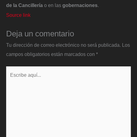
de la Cancillería
o en las
gobernaciones
.
Source link
Deja un comentario
Tu dirección de correo electrónico no será publicada.
Los
campos obligatorios están marcados con
*
Escribe
aquí...