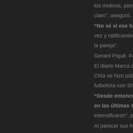
los motivos, po
claro”, aseguró.
“No sé si ese h
vez y ratificand
la pareja”.
Gerard Piqué.
Fo
El diario Marca 
Chía se hizo pú
futbolista con Sh
“Desde entonce
en las últimas
intensificaron”, 
Al parecer sus h