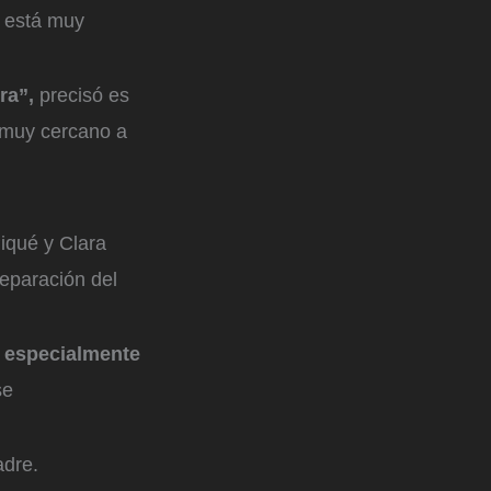
o está muy
ura”,
precisó es
o muy cercano a
iqué y Clara
eparación del
, especialmente
se
adre.