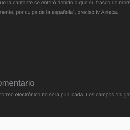
que la cantante se enteró debido a que su frasco de me
ente, por culpa de la española”, precisó tv Azteca.
omentario
correo electrónico no será publicada.
Los campos obligat