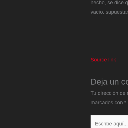
hecho, se dice 
vacío, supuestam
Source link
Deja un c
Tu dirección de 
marcados con
*
Escribe