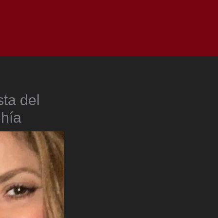
as
Top
Redes
Pauta
Privacy Policy
sta del
Chía