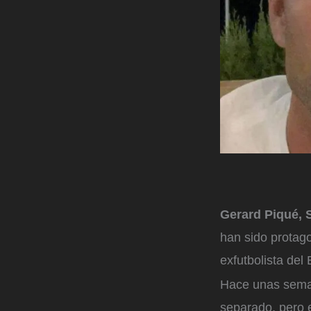
Gerard Piqué, S
han sido protago
exfutbolista del
Hace unas seman
separado, pero e