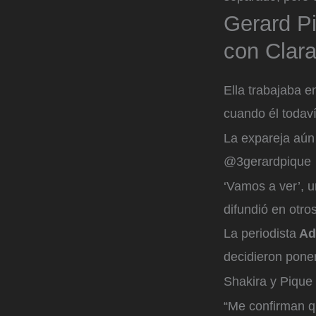
Gerard Pi
con Clara
Ella trabajaba e
cuando él todaví
La expareja aún 
@3gerardpique
‘Vamos a ver’, u
difundió en otr
La periodista
Ad
decidieron poner
Shakira y Pique
“Me confirman q