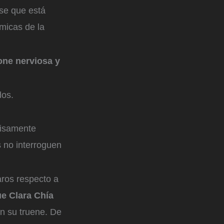
rse que está
micas de la
one nerviosa y
dos.
ecisamente
 no interroguen
aros respecto a
ue Clara Chía
n su truene. De