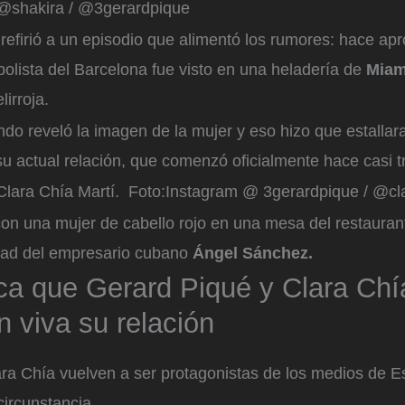
@shakira / @3gerardpique
 refirió a un episodio que alimentó los rumores: hace 
bolista del Barcelona fue visto en una heladería de
Mia
lirroja.
do reveló la imagen de la mujer y eso hizo que estallar
 su actual relación, que comenzó oficialmente hace casi t
Clara Chía Martí.
Foto:
Instagram @ 3gerardpique / @cl
con una mujer de cabello rojo en una mesa del restauran
dad del empresario cubano
Ángel Sánchez.
ca que Gerard Piqué y Clara Chí
 viva su relación
ara Chía vuelven a ser protagonistas de los medios de E
ircunstancia.