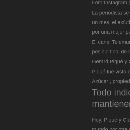
Foto:
Instagram 
La periodista se
un mes, el exfut
por una mujer pe
El canal Telemun
posible final de
Gerard Piqué y 
Piqué fue visto 
Azúcar’, propie
Todo indi
mantienen
Hoy, Piqué y Cl
mundo por otra c