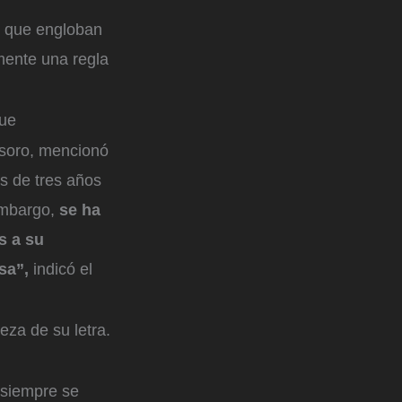
que engloban
mente una regla
que
nsoro, mencionó
s de tres años
 embargo,
se ha
s a su
sa”,
indicó el
eza de su letra.
 siempre se