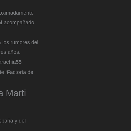
aproximadamente
mi
acompañado
a los rumores del
res años.
arachia55
te ‘Factoría de
a Marti
spaña y del