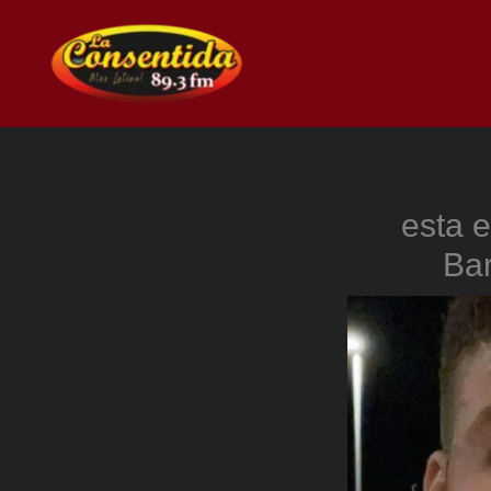
Ir
al
contenido
esta e
Bar