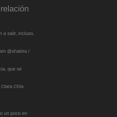
relación
 salir, incluso,
ram @shakira /
cia, que se
 Clara Chía
do un poco en