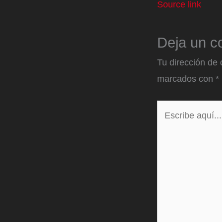
Source link
Deja un c
Tu dirección de 
marcados con
*
Escribe
aquí...