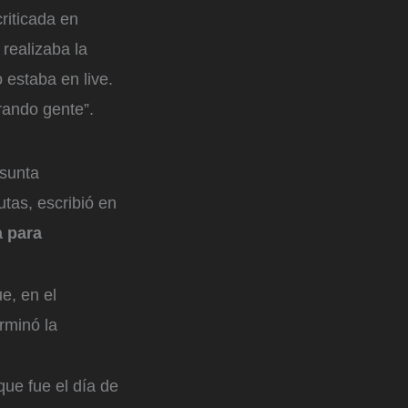
riticada en
 realizaba la
 estaba en live.
rando gente”.
esunta
utas, escribió en
 para
e, en el
rminó la
que fue el día de