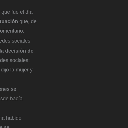
 que fue el día
ituación
que, de
 comentario.
edes sociales
la decisión de
des sociales;
dijo la mujer y
enes se
sde hacía
 ha habido
e se