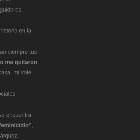
guidores.
istoria en la
ban siempre tus
o me quitaron
casa, mi vale
ciales
 se encuentra
feminicidio”
,
Márquez.