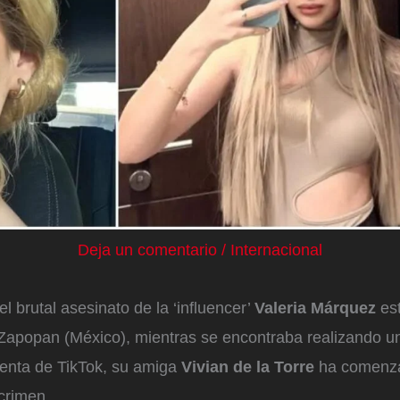
Deja un comentario
/
Internacional
el brutal asesinato de la ‘influencer’
Valeria Márquez
es
 Zapopan (México), mientras se encontraba realizando u
uenta de TikTok, su amiga
Vivian de la Torre
ha comenza
crimen.