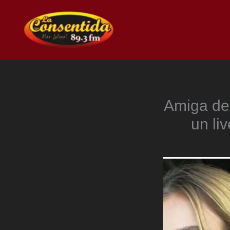
Ir
al
contenido
Amiga de 
un li