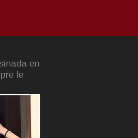
as
Top
Redes
Pauta
Privacy Policy
esinada en
pre le