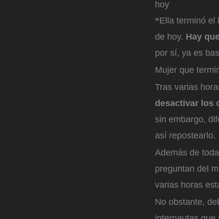
hoy
“
Ella terminó el
de hoy.
Hay que
por sí, ya es bas
Mujer que termin
Tras varias hora
desactivar los
sin embargo, dif
así repostearlo.
Además de todas
preguntan del mo
varias horas est
No obstante, deb
internautas que