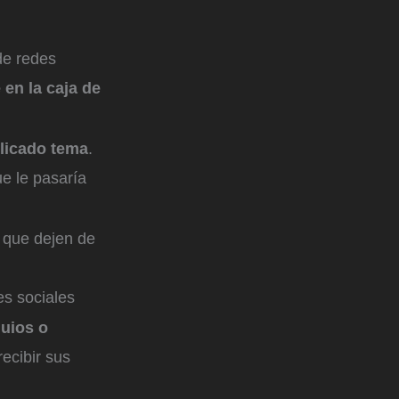
de redes
en la caja de
elicado tema
.
e le pasaría
o que dejen de
s sociales
quios o
recibir sus