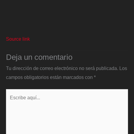
Source link
Deja un comentario
Tu dirección de correo electrónico no será publicada.
Los
campos obligatorios están marcados con
*
Escribe
aquí...