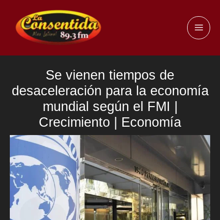
Ir
al
MAI
contenido
ME
Se vienen tiempos de
desaceleración para la economía
mundial según el FMI |
Crecimiento | Economía