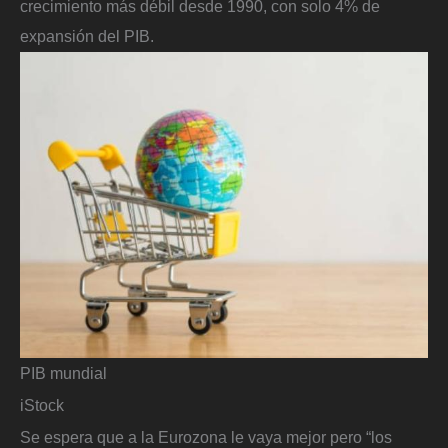
crecimiento más débil desde 1990, con solo 4% de
expansión del PIB.
PIB mundial
iStock
Se espera que a la Eurozona le vaya mejor pero “los