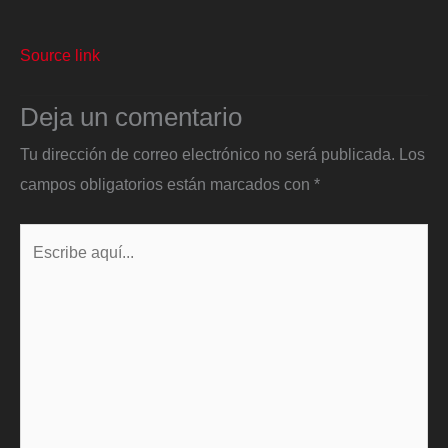
Source link
Deja un comentario
Tu dirección de correo electrónico no será publicada.
Los
campos obligatorios están marcados con
*
Escribe
aquí...