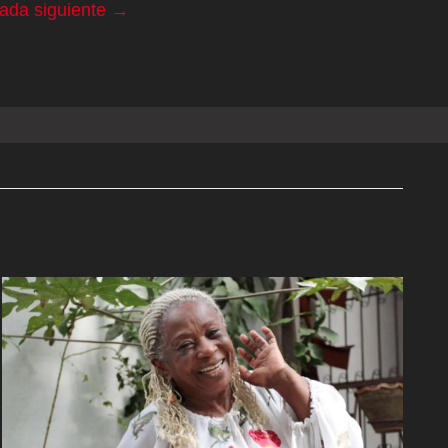
rada siguiente
→