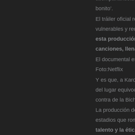
bonito’.
El tráiler ofici
vulnerables y re
esta producció
canciones, lle
El documental es
Foto:
Netflix
Y es que, a Kar
del lugar equivo
contra de la Bic
La producción de
estadios que ro
talento y la ét