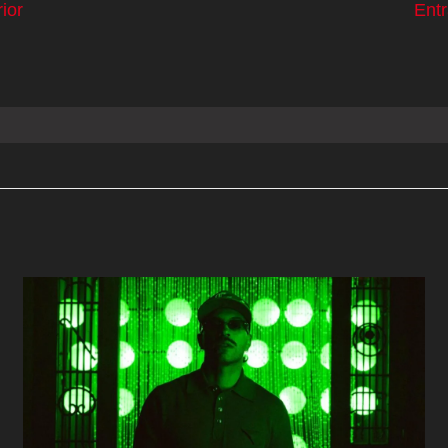
ior
Ent