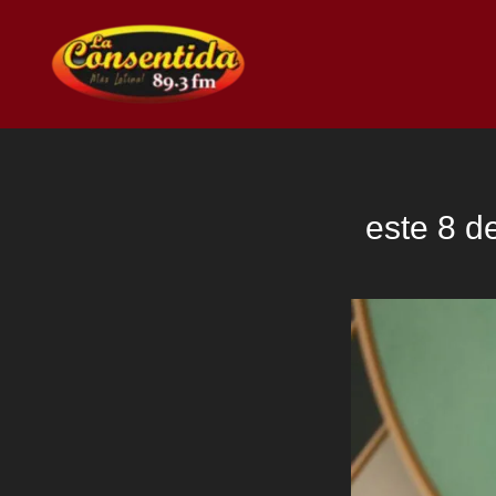
Ir
al
contenido
este 8 d