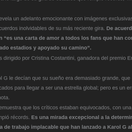
al revela un adelanto emocionante con imágenes exclusi
cuerdos inolvidables de su más reciente gira.
De acuerdo
n “es una carta de amor a todos los fans que han c
nado estadios y apoyado su camino”.
 dirigido por Cristina Costantini, ganadora del premio 
ol G le decían que su sueño era demasiado grande, que 
cados para llegar a ser una estrella global; pero es un e
hota.
muestra que los críticos estaban equivocados, con una h
mpió récords.
Es una mirada excepcional a la determin
ica de trabajo implacable que han lanzado a Karol G al