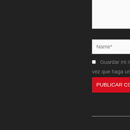
Name*
Guardar mi n
vez que haga un