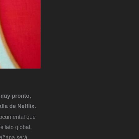
 muy pronto,
lla de Netflix.
 documental que
ellato global,
Mañana será