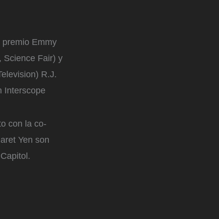
del premio Emmy
 Science Fair) y
elevision) R.J.
n Interscope
o con la co-
garet Yen son
Capitol.