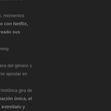
vas, momentos
 con Netflix,
oreado sus
Emmy.
era del género y
rror apostar en
istórica gira de
ación única, el
 estrellato y