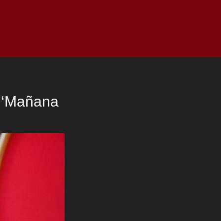
as
Top
Redes
Pauta
Privacy Policy
l ‘Mañana