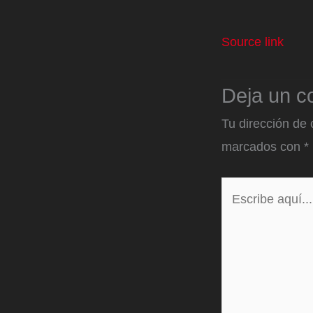
Source link
Deja un c
Tu dirección de 
marcados con
*
Escribe
aquí...